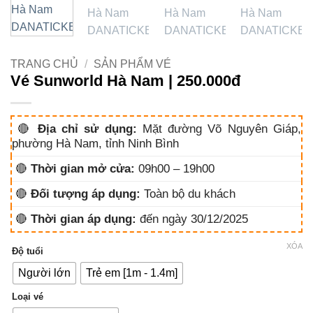
TRANG CHỦ
/
SẢN PHẨM VÉ
Vé Sunworld Hà Nam | 250.000đ
🔴
Địa chỉ sử dụng:
Mặt đường Võ Nguyên Giáp,
phường Hà Nam, tỉnh Ninh Bình
🔴
Thời gian mở cửa:
09h00 – 19h00
🔴
Đối tượng áp dụng:
Toàn bộ du khách
🔴
Thời gian áp dụng:
đến ngày 30/12/2025
XÓA
Độ tuổi
Người lớn
Trẻ em [1m - 1.4m]
Loại vé