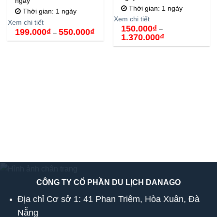
ngày
Thời gian: 1 ngày
Thời gian: 1 ngày
Xem chi tiết
Xem chi tiết
150.000
₫
–
Khoảng
199.000
₫
550.000
₫
–
Khoảng
1.370.000
₫
giá:
giá:
từ
từ
199.000₫
150.000₫
đến
đến
550.000₫
1.370.000₫
CÔNG TY CỔ PHẦN DU LỊCH DANAGO
Địa chỉ Cơ sở 1: 41 Phan Triêm, Hòa Xuân, Đà
Nẵng