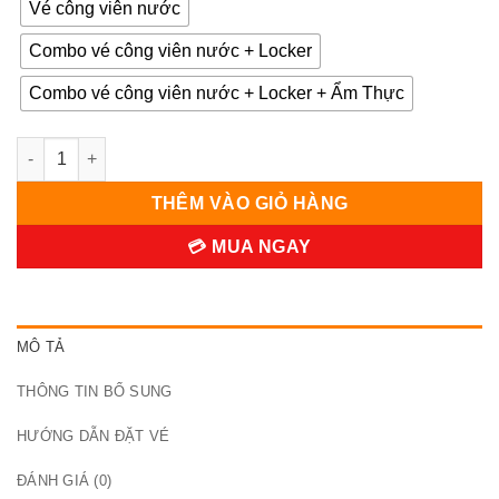
Vé công viên nước
Combo vé công viên nước + Locker
Combo vé công viên nước + Locker + Ẩm Thực
Vé Sunworld Hà Nam | 250.000đ số lượng
THÊM VÀO GIỎ HÀNG
💳 MUA NGAY
MÔ TẢ
THÔNG TIN BỔ SUNG
HƯỚNG DẪN ĐẶT VÉ
ĐÁNH GIÁ (0)