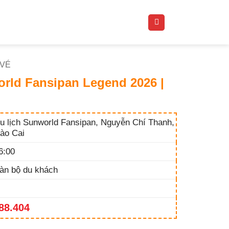
 VÉ
orld Fansipan Legend 2026 |
u lịch Sunworld Fansipan, Nguyễn Chí Thanh,
ào Cai
6:00
àn bộ du khách
88.404