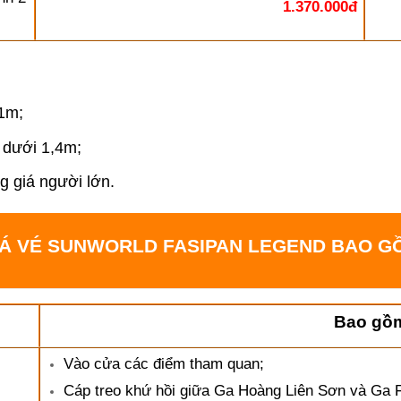
1.370.000đ
 1m;
– dưới 1,4m;
g giá người lớn.
IÁ VÉ SUNWORLD FASIPAN LEGEND BAO G
Bao gồ
Vào cửa các điểm tham quan;
Cáp treo khứ hồi giữa Ga Hoàng Liên Sơn và Ga 