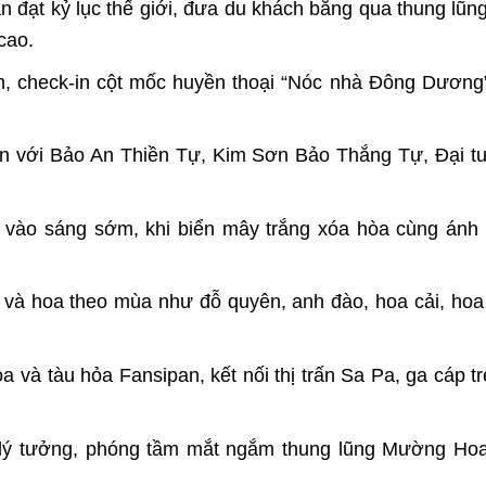
an đạt kỷ lục thế giới, đưa du khách băng qua thung 
cao.
m, check-in cột mốc huyền thoại “Nóc nhà Đông Dươn
an với Bảo An Thiền Tự, Kim Sơn Bảo Thắng Tự, Đại 
 vào sáng sớm, khi biển mây trắng xóa hòa cùng ánh
và hoa theo mùa như đỗ quyên, anh đào, hoa cải, hoa 
và tàu hỏa Fansipan, kết nối thị trấn Sa Pa, ga cáp tre
 lý tưởng, phóng tầm mắt ngắm thung lũng Mường Hoa