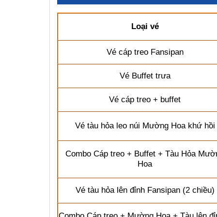
Loại vé
Vé
cáp treo Fansipan
Vé Buffet trưa
Vé cáp treo + buffet
Vé tàu hỏa leo núi Mường Hoa khứ hồi
Combo Cáp treo + Buffet + Tàu Hỏa Mườ
Hoa
Vé tàu hỏa lên đỉnh Fansipan (2 chiều)
Combo Cáp treo + Mường
Hoa + Tàu lên đỉ