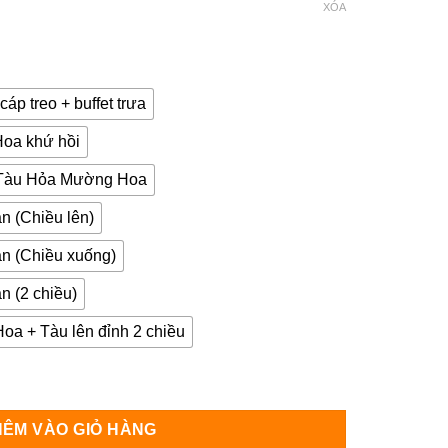
XÓA
cáp treo + buffet trưa
Hoa khứ hồi
+ Tàu Hỏa Mường Hoa
n (Chiều lên)
an (Chiều xuống)
n (2 chiều)
a + Tàu lên đỉnh 2 chiều
n Legend 2026 | 850.000đ số lượng
HÊM VÀO GIỎ HÀNG