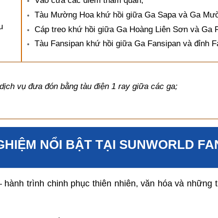
Vào cửa các điểm tham quan;
Tàu Mường Hoa khứ hồi giữa Ga Sapa và Ga Mư
u
Cáp treo khứ hồi giữa Ga Hoàng Liên Sơn và Ga 
Tàu Fansipan khứ hồi giữa Ga Fansipan và đỉnh F
dịch vụ đưa đón bằng tàu điện 1 ray giữa các ga;
GHIỆM NỔI BẬT TẠI SUNWORLD FA
ành trình chinh phục thiên nhiên, văn hóa và những t