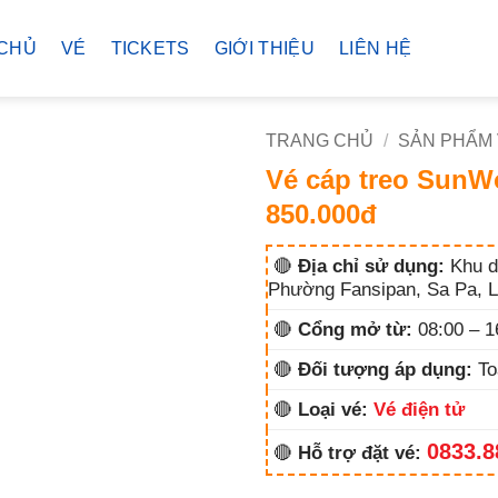
CHỦ
VÉ
TICKETS
GIỚI THIỆU
LIÊN HỆ
TRANG CHỦ
/
SẢN PHẨM
Vé cáp treo SunW
850.000đ
🔴
Địa chỉ sử dụng:
Khu d
Phường Fansipan, Sa Pa, L
🔴
Cổng mở từ:
08:00 – 1
🔴
Đối tượng áp dụng:
To
🔴
Loại vé:
Vé điện tử
0833.8
🔴
Hỗ trợ đặt vé: