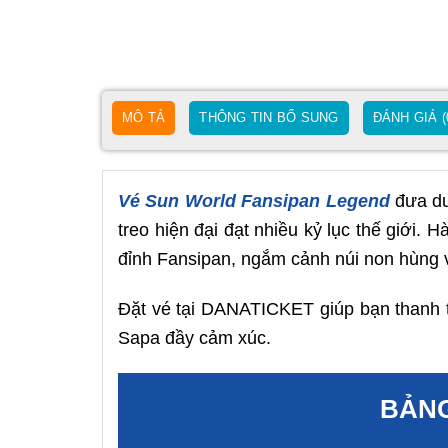
MÔ TẢ
THÔNG TIN BỔ SUNG
ĐÁNH GIÁ (
Vé Sun World Fansipan Legend
đưa du
treo hiện đại đạt nhiều kỷ lục thế giới.
đỉnh Fansipan, ngắm cảnh núi non hùng 
Đặt vé tại DANATICKET giúp bạn thanh to
Sapa đầy cảm xúc.
BẢNG