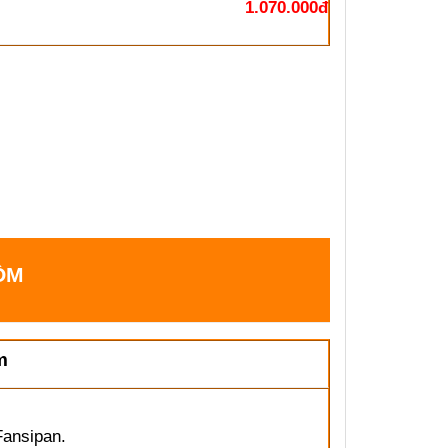
1.070.000đ
ỒM
m
Fansipan.