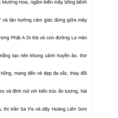
lũng Mường Hoa, ngắm biển mây bồng bềnh
g” và tận hưởng cảm giác đứng giữa mây
tượng Phật A Di Đà và con đường La Hán
 nắng tạo nên khung cảnh huyền ảo, thơ
hồng, mang đến vẻ đẹp đa sắc, thay đổi
o và đỉnh núi với kiến trúc ấn tượng, hài
, thị trấn Sa Pa và dãy Hoàng Liên Sơn