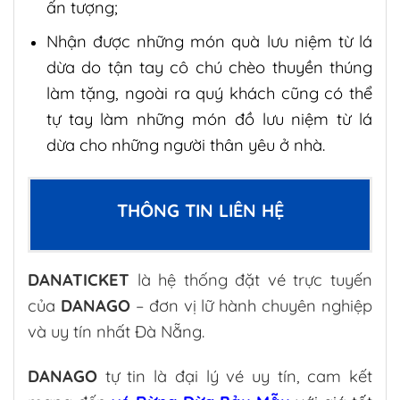
ấn tượng;
Nhận được những món quà lưu niệm từ lá
dừa do tận tay cô chú chèo thuyền thúng
làm tặng, ngoài ra quý khách cũng có thể
tự tay làm những món đồ lưu niệm từ lá
dừa cho những người thân yêu ở nhà.
THÔNG TIN LIÊN HỆ
DANATICKET
là hệ thống đặt vé trực tuyến
của
DANAGO
– đơn vị lữ hành chuyên nghiệp
và uy tín nhất Đà Nẵng.
DANAGO
tự tin là đại lý vé uy tín, cam kết