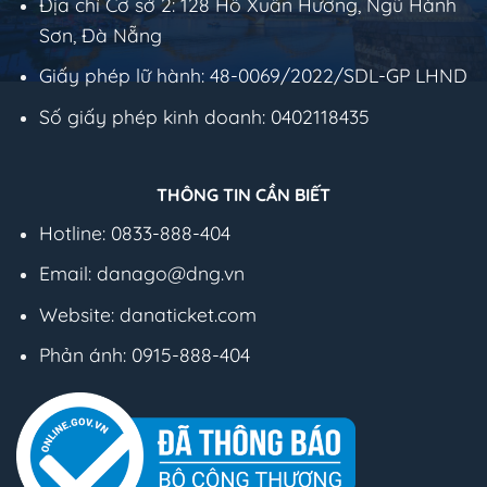
Địa chỉ Cơ sở 2: 128 Hồ Xuân Hương, Ngũ Hành
Sơn, Đà Nẵng
Giấy phép lữ hành: 48-0069/2022/SDL-GP LHND
Số giấy phép kinh doanh: 0402118435
THÔNG TIN CẦN BIẾT
Hotline:
0833-888-404
Email: danago@dng.vn
Website: danaticket.com
Phản ánh: 0915-888-404