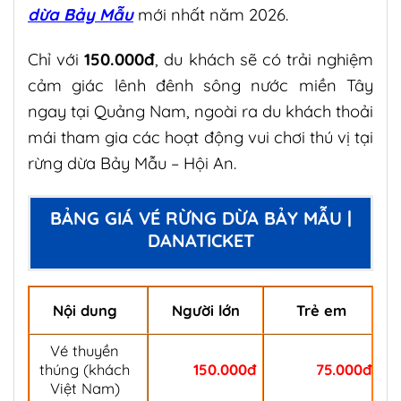
dừa Bảy Mẫu
mới nhất năm 2026.
Chỉ với
150.000đ
, du khách sẽ có trải nghiệm
cảm giác lênh đênh sông nước miền Tây
ngay tại Quảng Nam, ngoài ra du khách thoải
mái tham gia các hoạt động vui chơi thú vị tại
rừng dừa Bảy Mẫu – Hội An.
BẢNG GIÁ VÉ RỪNG DỪA BẢY MẪU |
DANATICKET
Nội dung
Người lớn
Trẻ em
Vé
thuyền
thúng (khách
150.000đ
75.000đ
Việt Nam)