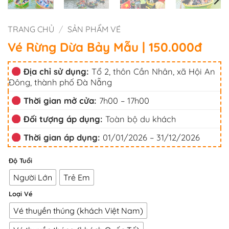
TRANG CHỦ
/
SẢN PHẨM VÉ
Vé Rừng Dừa Bảy Mẫu | 150.000đ
Địa chỉ sử dụng:
Tổ 2, thôn Cần Nhân, xã Hội An
Đông, thành phố Đà Nẵng
Thời gian mở cửa:
7h00 – 17h00
Đối tượng áp dụng:
Toàn bộ du khách
Thời gian áp dụng:
01/01/2026 – 31/12/2026
Độ Tuổi
Người Lớn
Trẻ Em
Loại Vé
Vé thuyền thúng (khách Việt Nam)