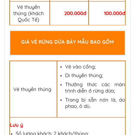
Vé thuyền
thúng (khách
200.000đ
100.000đ
Quốc Tế)
GIÁ VÉ RỪNG DỪA BẢY MẪU BAO GỒM
Vé vào cổng;
Di thuyền thúng;
Thưởng thức các màn
Vé thuyền thúng
trình diễn ở rừng dừa;
Trang bị sẵn nón lá, áo
phao, ô dù.
Lưu ý
Số lượng khách: 2 khách/thúng;