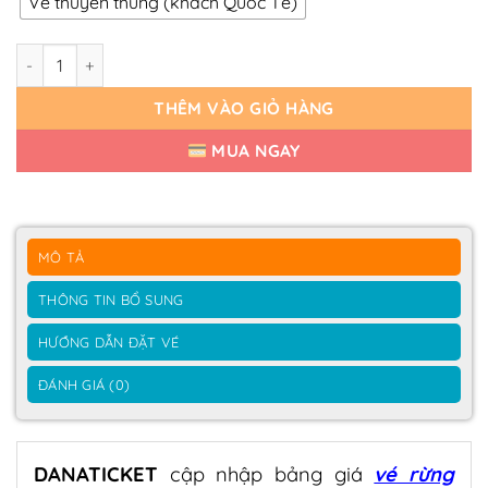
Vé thuyền thúng (khách Quốc Tế)
Vé Rừng Dừa Bảy Mẫu | 150.000đ số lượng
THÊM VÀO GIỎ HÀNG
MUA NGAY
MÔ TẢ
THÔNG TIN BỔ SUNG
HƯỚNG DẪN ĐẶT VÉ
ĐÁNH GIÁ (0)
DANATICKET
cập nhập bảng giá
vé rừng