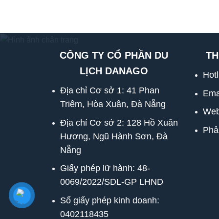
CÔNG TY CỔ PHẦN DU
TH
LỊCH DANAGO
Hot
Địa chỉ Cơ sở 1: 41 Phan
Ema
Triêm, Hòa Xuân, Đà Nẵng
Web
Địa chỉ Cơ sở 2: 128 Hồ Xuân
Phả
Hương, Ngũ Hành Sơn, Đà
Nẵng
Giấy phép lữ hành: 48-
0069/2022/SDL-GP LHND
Số giấy phép kinh doanh:
0402118435