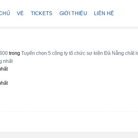
CHỦ
VÉ
TICKETS
GIỚI THIỆU
LIÊN HỆ
 600
trong
Tuyển chọn 5 công ty tổ chức sự kiện Đà Nẵng chất 
nhất
nhất