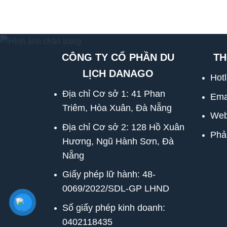
CÔNG TY CỔ PHẦN DU
TH
LỊCH DANAGO
Hot
Địa chỉ Cơ sở 1: 41 Phan
Ema
Triêm, Hòa Xuân, Đà Nẵng
Web
Địa chỉ Cơ sở 2: 128 Hồ Xuân
Phả
Hương, Ngũ Hành Sơn, Đà
Nẵng
Giấy phép lữ hành: 48-
0069/2022/SDL-GP LHND
Số giấy phép kinh doanh:
0402118435