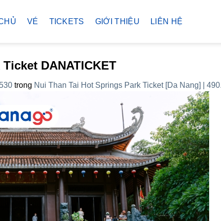
CHỦ
VÉ
TICKETS
GIỚI THIỆU
LIÊN HỆ
rk Ticket DANATICKET
 530
trong
Nui Than Tai Hot Springs Park Ticket [Da Nang] | 4