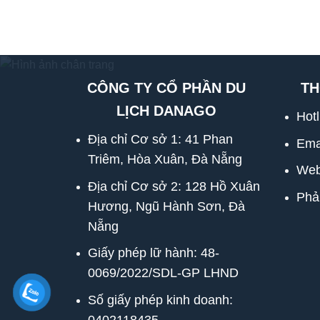
CÔNG TY CỔ PHẦN DU
TH
LỊCH DANAGO
Hot
Địa chỉ Cơ sở 1: 41 Phan
Ema
Triêm, Hòa Xuân, Đà Nẵng
Web
Địa chỉ Cơ sở 2: 128 Hồ Xuân
Phả
Hương, Ngũ Hành Sơn, Đà
Nẵng
Giấy phép lữ hành: 48-
0069/2022/SDL-GP LHND
Số giấy phép kinh doanh:
0402118435